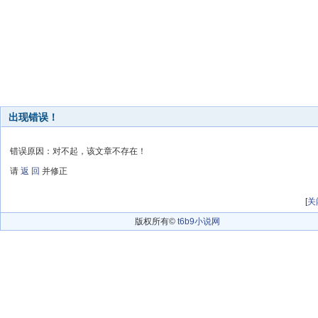
出现错误！
错误原因：对不起，该文章不存在！
请
返 回
并修正
[
关
版权所有©
t6b9小说网